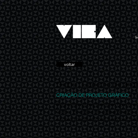
voltar
Globo | Caderno de ano
CRIAÇÃO DE PROJETO GRÁFICO
Para celebrar o aniversário do elenc
Globo, foi criado um presente espec
caderno de anotações personalizad