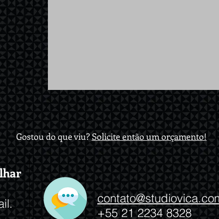
Gostou do que viu?
Solicite então um orçamento!
lhar
contato@studiovica.co
il.
+55 21 2234 8328