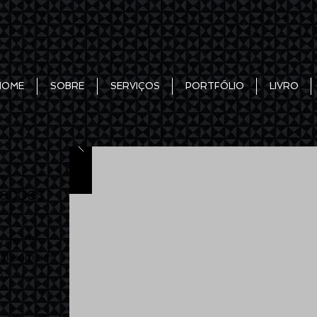
HOME
SOBRE
SERVIÇOS
PORTFÓLIO
LIVRO
tações
o da TV
ial com um
o.