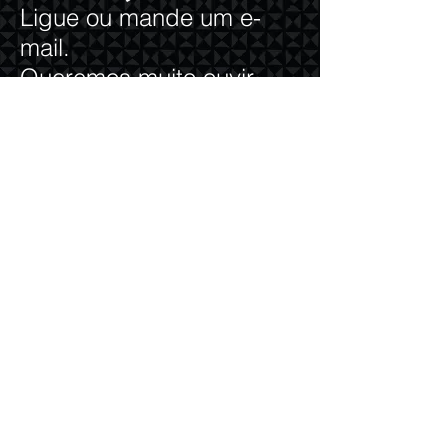
Ligue ou mande um e-
mail.
Queremos muito ouvir
sua proposta!
contato@studiovica.com
+55 21 2234 8328
Tel:
+55 21 99118-2646
/