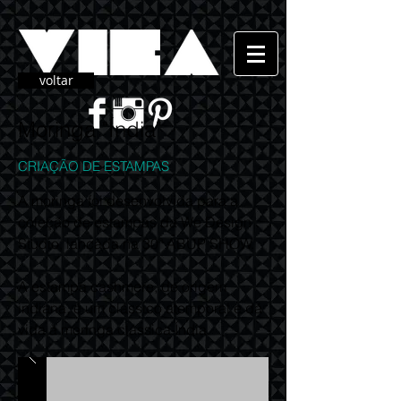
voltar
Moringa "Índia"
CRIAÇÃO DE ESTAMPAS
A moringa foi desenvolvida para a
coleção de estampas da We Design
Studio, lançada na 30ª ABUP SHOW.
A estampa cashmere, de origem
indiana, é um clássico atemporal e dá
vida à moringa clássica Índia.