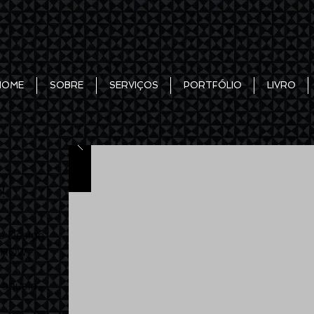
HOME
SOBRE
SERVIÇOS
PORTFÓLIO
LIVRO
!
We Design
SHOW.
 aquela