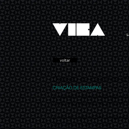
voltar
Coleção de Espelhos UP
CRIAÇÃO DE ESTAMPAS
A coleção foi desenvolvida para a 
Studio e apresentada na 30ª ABUP 
A linha de espelhos UP! vem pra dar
moral antes de sair de casa.