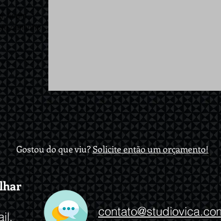
s, ficam
ele cantinho
Gostou do que viu?
Solicite então um orçamento!
lhar
contato@studiovica.co
il.