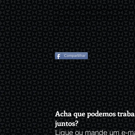
Com frases motivacionais e divertida
perfeitos na porta de saída (ou naqu
que é só seu)!
Compartilhar
Acha que podemos traba
juntos?
Ligue ou mande um e-ma