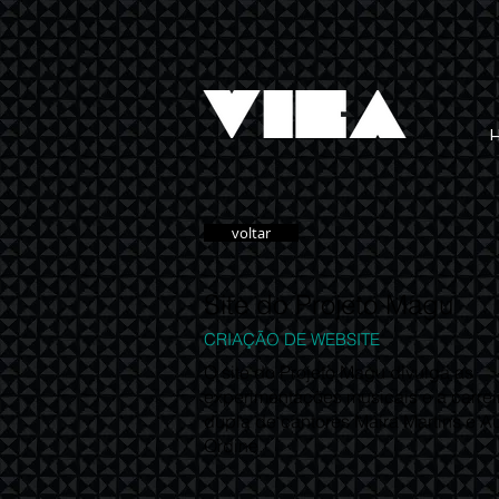
voltar
Site do Projeto Magu
CRIAÇÃO DE WEBSITE
O site do Projeto Magu divulga as
experimentações musicais e a carrei
dupla de cantores Maíra Martins e A
Ordine.