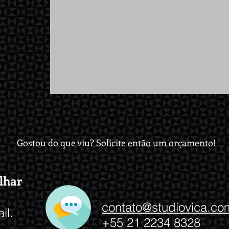
Gostou do que viu?
Solicite então um orçamento!
lhar
contato@studiovica.co
il.
+55 21 2234 8328