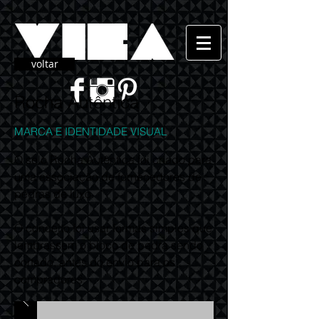
voltar
Rocha Autêntica
MARCA E IDENTIDADE VISUAL
O selo Rocha Autêntica foi criado para
uma associação de fornecedores de
pedras de luxo.
O conceito foi usar formas simples que
lembrassem o bloco de pedra sendo
cortado, antes do envio para os
compradores.